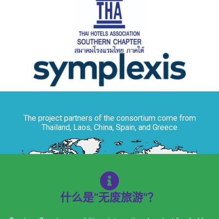
The project partners of the consortium come from
Thailand, Laos, China, Spain, and Greece
什么是“无废旅游”？