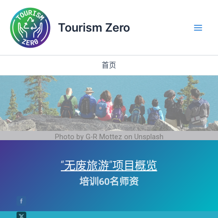
跳
Main
至
Tourism Zero
Men
内
容
首页
Photo by G-R Mottez on Unsplash
“无废旅游”项目概览
培训60名师资